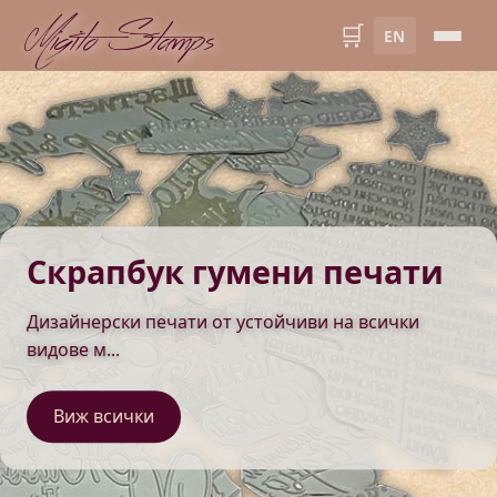
Migito Stamps
🛒
EN
Скрапбук гумени печати
Дизайнерски печати от устойчиви на всички
видове м...
Виж всички