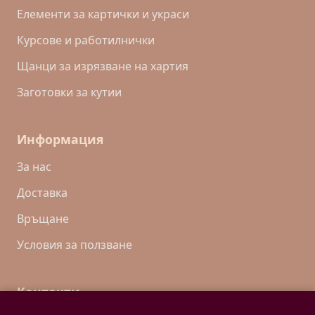
Eлементи за картички и украси
Курсове и работилнички
Щанци за изрязване на хартия
Заготовки за кутии
Информация
За нас
Доставка
Връщане
Условия за ползване
Контакти