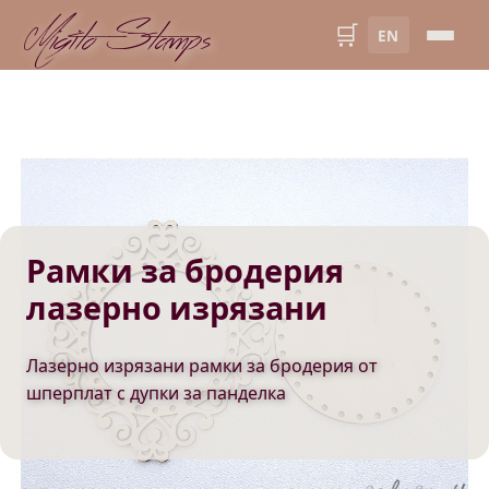
Migito Stamps
🛒
EN
Рамки за бродерия
лазерно изрязани
Лазерно изрязани рамки за бродерия от
шперплат с дупки за панделка