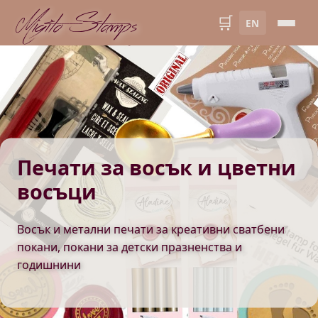
Migito Stamps
🛒
EN
Печати за восък и цветни
восъци
Восък и метални печати за креативни сватбени
покани, покани за детски празненства и
годишнини