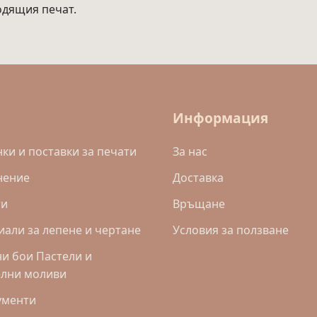
одящия печат.
Информация
и и поставки за печати
За нас
нение
Доставка
ти
Връщане
али за лепене и чертане
Условия за ползване
и бои Пастели и
елни моливи
ументи