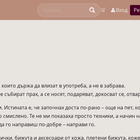
👤
🛒
Вход
Ре
оито държа да влизат в употреба, а не в забрава.
 събират прах, а се носят, подаряват, докосват се, отвар
. Истината е, че започнах доста по-рано – още на пет, к
смислено. Те не ми показаха просто техники, а начин на
да го направиш по-добре – направи го.
ички, бижута и аксесоари от кожа, плетени бижута, кож