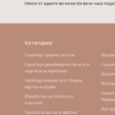
Някоя от идеите ви може би вече чака подх
Категории
Скрапбук гумени печати
Машинк
Скрапбук дизайнерски печати и
Съхра
надписи за картички
Брока
Чипборд елементи от бирен
Матери
картон и дърво
Акрилн
Изработка на печати по
Аквар
поръчка
Инстр
Печати за восък и цветни