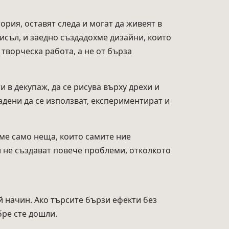
ория, оставят следа и могат да живеят в
исъл, и заедно създадохме дизайни, които
 творческа работа, а не от бърза
 в декупаж, да се рисува върху дрехи и
адени да се използват, експериментират и
аме само неща, които самите ние
 не създават повече проблеми, отколкото
ой начин. Ако търсите бързи ефекти без
бре сте дошли.