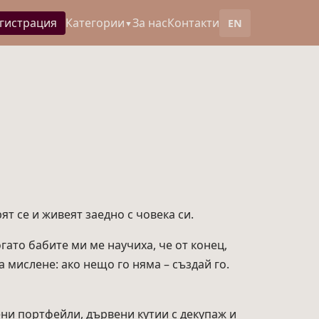
гистрация
Категории
За нас
Контакти
EN
▼
ят се и живеят заедно с човека си.
огато бабите ми ме научиха, че от конец,
 мислене: ако нещо го няма – създай го.
ени портфейли, дървени кутии с декупаж и