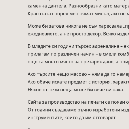
каменна дантела. Разнообразни като матери
Красотата според мен няма смисъл, ако не 
Може би затова никога не съм харесвала „п
ежедневието, а не просто декор. Всяко изде
В младите си години търсех адреналина – ек
прилагам по различен начин – в смели комб
още са моето място за презареждане, а при
Ако търсите нещо масово – няма да го намер
Ако обаче искате предмет с история, харак
Някое от тези неща може би вече ви чака.
Сайта за производство на печати се появи 
От години създаваме ръчно изработени изде
инструментите, които да им отговарят.