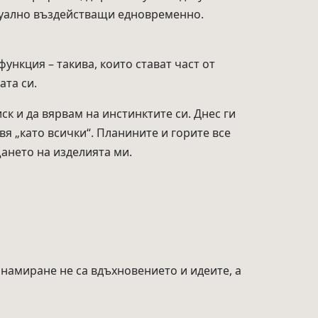
изуално въздействащи едновременно.
нкция – такива, които стават част от
ата си.
ск и да вярвам на инстинктите си. Днес ги
я „като всички“. Планините и горите все
щането на изделията ми.
 намиране не са вдъхновението и идеите, а