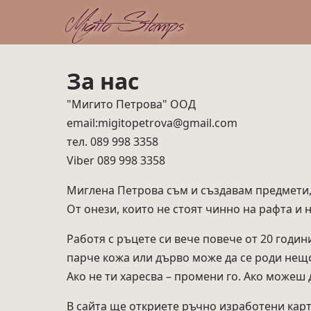
Migito Stamps
За нас
"Мигито Петрова" ООД
email:migitopetrova@gmail.com
тел. 089 998 3358
Viber 089 998 3358
Миглена Петрова съм и създавам предмети, к
От онези, които не стоят чинно на рафта и не
Работя с ръцете си вече повече от 20 години
парче кожа или дърво може да се роди нещо 
Ако не ти харесва – промени го. Ако можеш 
В сайта ще откриете ръчно изработени карт