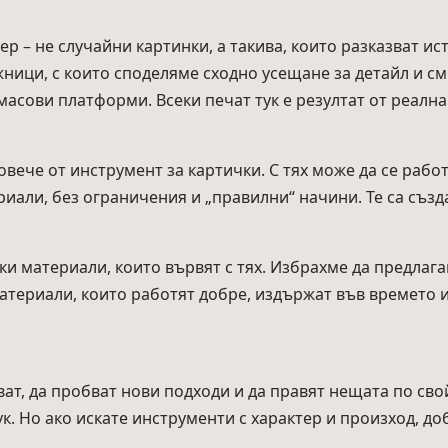
р – не случайни картинки, а такива, които разказват ист
ници, с които споделяме сходно усещане за детайл и см
масови платформи. Всеки печат тук е резултат от реална
вече от инструмент за картички. С тях може да се работи
риали, без ограничения и „правилни“ начини. Те са създ
ки материали, които вървят с тях. Избрахме да предлаг
атериали, които работят добре, издържат във времето и
ават, да пробват нови подходи и да правят нещата по св
к. Но ако искате инструменти с характер и произход, до