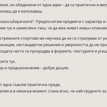
али, но обединени от една идея – да са практични и в
можеш да я използваш.
рахосъбирачките“. Предпочитам предмети с характер и фу
лие тук е замислено така, че да има живот извън опаковк
стремните спортове ме научиха да не се страхувам от ри
инации, нестандартни решения и увереността да не прав
родата често се прокрадва в формите, текстурите и усе
ите тук.
тер и предназначение – добре дошли.
от една съвсем практична нужда.
лия и в някакъв момент стана ясно, че най-трудното за