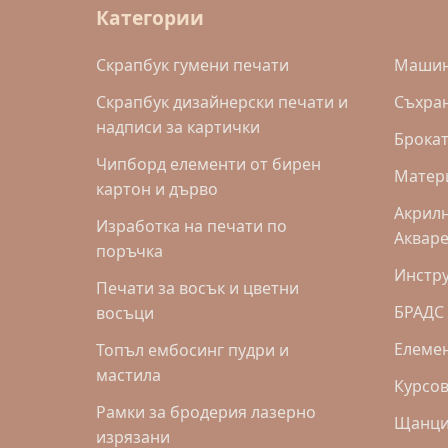
Категории
Скрапбук гумени печати
Машинк
Скрапбук дизайнерски печати и
Съхра
надписи за картички
Брока
Чипборд елементи от бирен
Матери
картон и дърво
Акрилн
Изработка на печати по
Аквар
поръчка
Инстр
Печати за восък и цветни
БРАДС
восъци
Eлемен
Топъл ембосинг пудри и
мастила
Курсов
Рамки за бродерия лазерно
Щанци 
изрязани