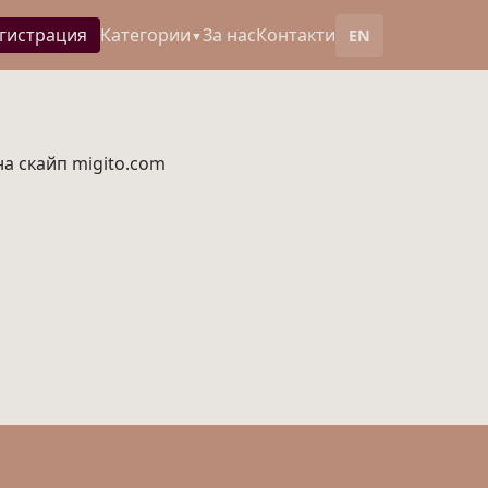
гистрация
Категории
За нас
Контакти
EN
▼
на скайп migito.com