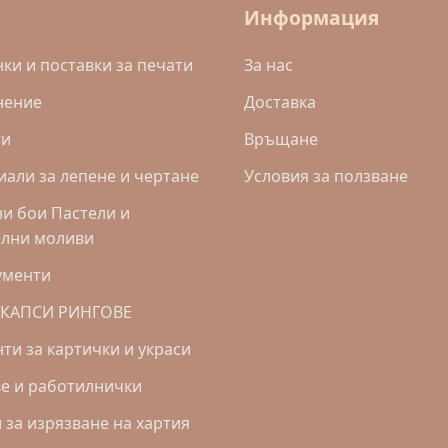
Информация
и и поставки за печати
За нас
нение
Доставка
ти
Връщане
али за лепене и чертане
Условия за ползване
и бои Пастели и
елни моливи
ументи
 КАПСИ РИНГОВЕ
ти за картички и украси
е и работилнички
за изрязване на хартия