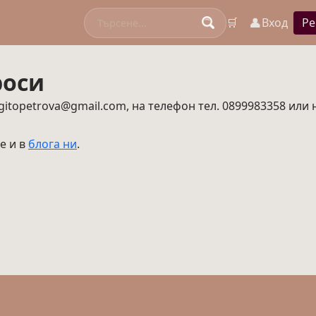
👤
🛒
Вход
Ре
роси
itopetrova@gmail.com, на телефон тел. 0899983358 или 
е и в
блога ни
.