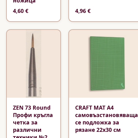
ножица
4,60 €
4,96 €
ZEN 73 Round
CRAFT MAT A4
Профи кръгла
самовъзстановяваща
четка за
се подложка за
различни
рязане 22х30 см
техники №2