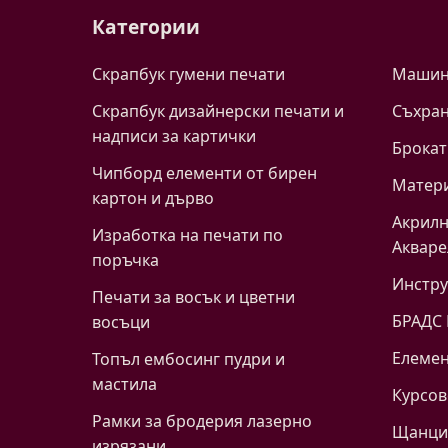
Категории
Скрапбук гумени печати
Машинк
Скрапбук дизайнерски печати и
Съхра
надписи за картички
Брокат
Чипборд елементи от бирен
Матери
картон и дърво
Акрилн
Изработка на печати по
Акваре
поръчка
Инстр
Печати за восък и цветни
БРАДС
восъци
Eлемен
Топъл ембосинг пудри и
мастила
Курсов
Рамки за бродерия лазерно
Щанци 
изрязани