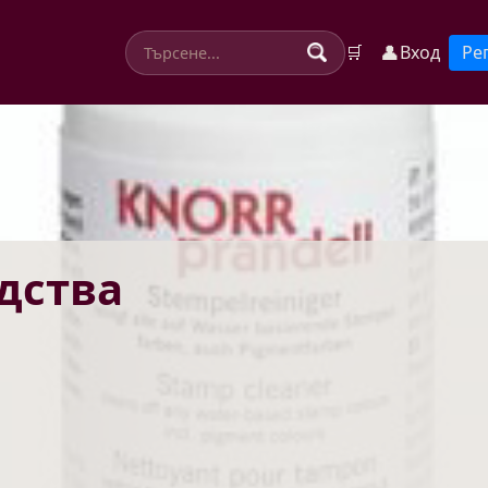
👤
🛒
Вход
Ре
дства