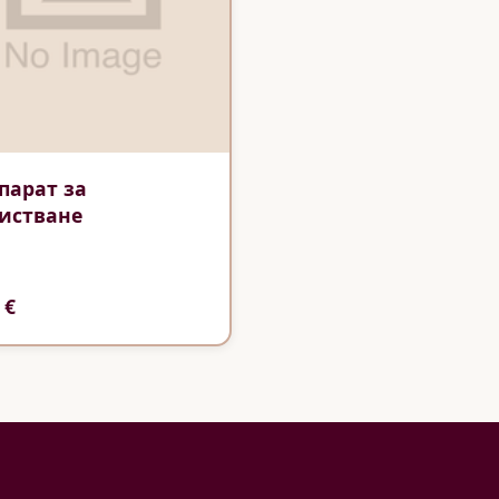
парат за
истване
 €