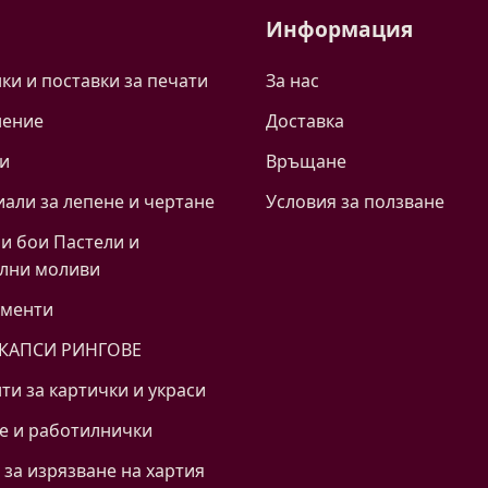
Информация
и и поставки за печати
За нас
нение
Доставка
и
Връщане
али за лепене и чертане
Условия за ползване
и бои Пастели и
лни моливи
ументи
 КАПСИ РИНГОВЕ
ти за картички и украси
е и работилнички
за изрязване на хартия