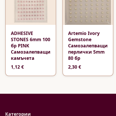
ADHESIVE
Artemio Ivory
STONES 6mm 100
Gemstone
бр PINK
Самозалепващи
Самозалепващи
перлички 5mm
камъчета
80 бр
1,12 €
2,30 €
Категории