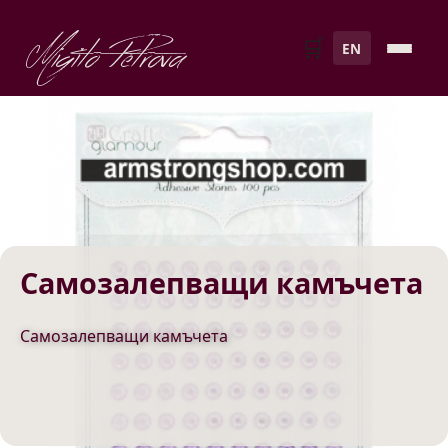
Migito Petrova
🛒
EN
Самозалепващи камъчета
Самозалепващи камъчета