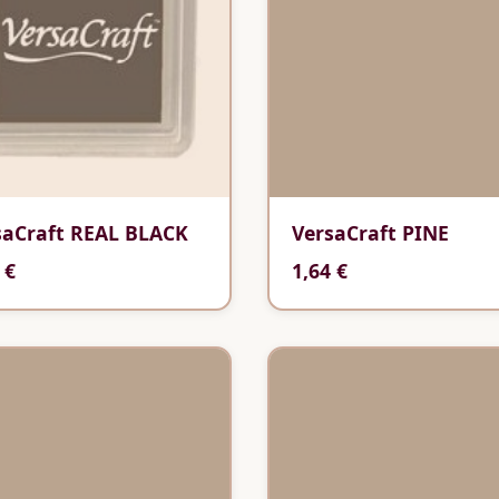
saCraft REAL BLACK
VersaCraft PINE
 €
1,64 €