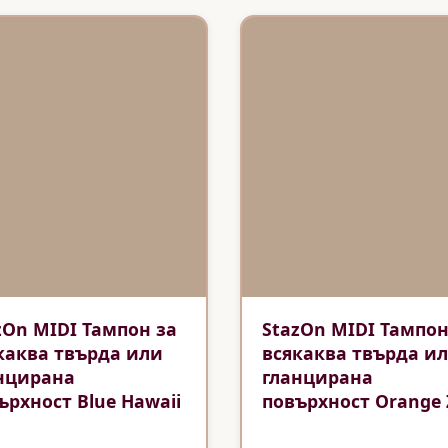
zOn MIDI Тампон за
StazOn MIDI Тампон
каква твърда или
всякаква твърда и
нцирана
гланцирана
ърхност Blue Hawaii
повърхност Orange 