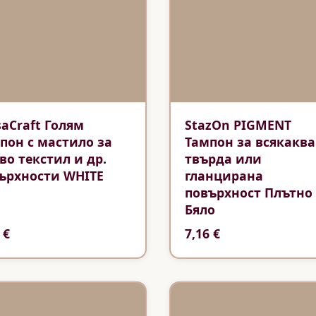
saCraft Голям
StazOn PIGMENT
пон с мастило за
Тампон за всякаква
во текстил и др.
твърда или
ърхности WHITE
гланцирана
повърхност Плътно
Бяло
 €
7,16 €