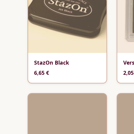
StazOn Black
Ver
6,65 €
2,05