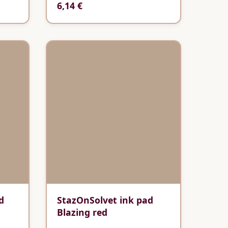
6,14 €
d
StazOnSolvet ink pad
Blazing red