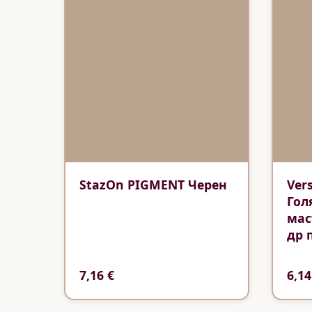
StazOn PIGMENT Черен
Ver
Гол
мас
др 
7,16 €
6,14