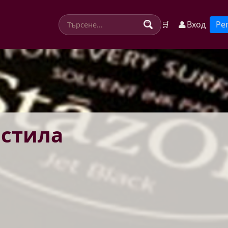
👤
🛒
Вход
Ре
стила