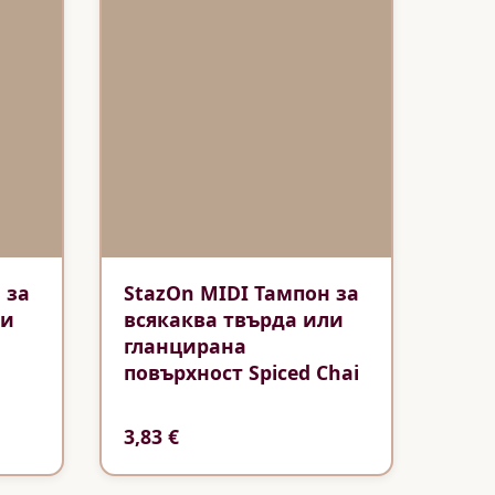
 за
StazOn MIDI Тампон за
ли
всякаква твърда или
гланцирана
повърхност Spiced Chai
3,83 €