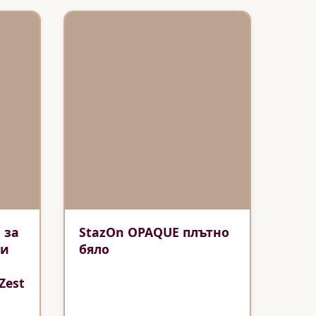
 за
StazOn OPAQUE плътно
ли
бяло
Zest