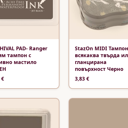
HIVAL PAD- Ranger
StazOn MIDI Тампон
ям тампон с
всякаква твърда и
ивно мастило
гланцирана
ЕН
повърхност Черно
 €
3,83 €