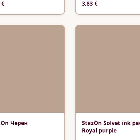
 €
3,83 €
zOn Черен
StazOn Solvet ink pa
Royal purple