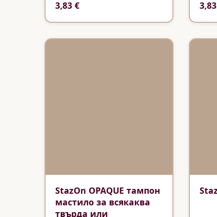
3,83 €
3,83
StazOn OPAQUE тампон
Sta
мастило за всякаква
твърда или