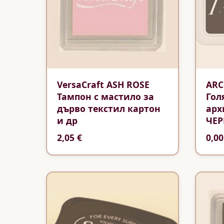
VersaCraft ASH ROSE
ARC
Тампон с мастило за
Гол
дърво текстил картон
арх
и др
ЧЕР
2,05 €
0,00