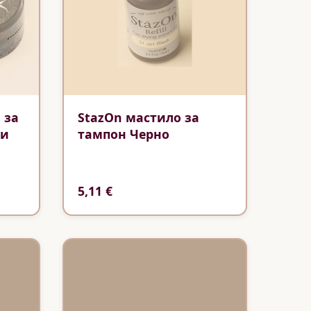
 за
StazOn мастило за
ли
тампон Черно
5,11 €