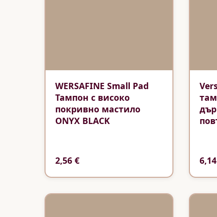
WERSAFINE Small Pad
Ver
Тампон с високо
там
покривно мастило
дър
ONYX BLACK
пов
2,56 €
6,14