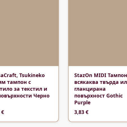
saCraft, Tsukineko
StazOn MIDI Тампон
ям тампон с
всякаква твърда и
тило за текстил и
гланцирана
повърхности Черно
повърхност Gothic
Purple
 €
3,83 €