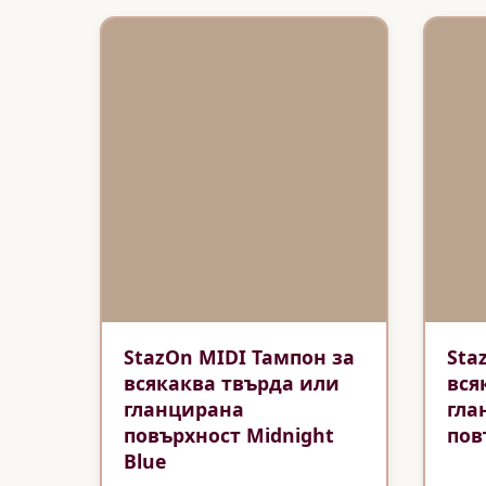
StazOn MIDI Тампон за
Sta
всякаква твърда или
вся
гланцирана
гла
повърхност Midnight
пов
Blue