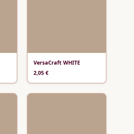
VersaCraft WHITE
2,05 €