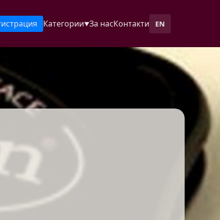
гистрация
Категории
За нас
Контакти
EN
▼