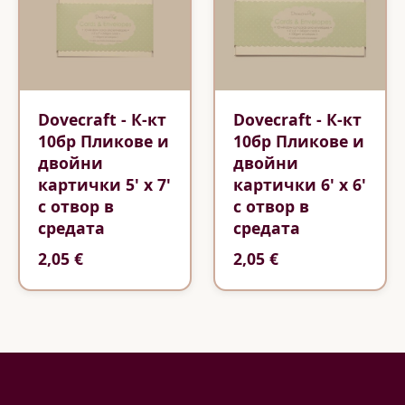
Dovecraft - К-кт
Dovecraft - К-кт
10бр Пликове и
10бр Пликове и
двойни
двойни
картички 5' x 7'
картички 6' x 6'
с отвор в
с отвор в
средата
средата
2,05 €
2,05 €