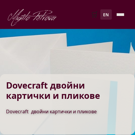
Migito Petrova
🛒
EN
Dovecraft двойни
картички и пликове
Dovecraft двойни картички и пликове