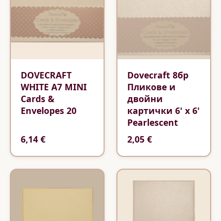
DOVECRAFT
Dovecraft 8бр
WHITE A7 MINI
Пликове и
Cards &
двойни
Envelopes 20
картички 6' x 6'
Pearlescent
6,14 €
2,05 €