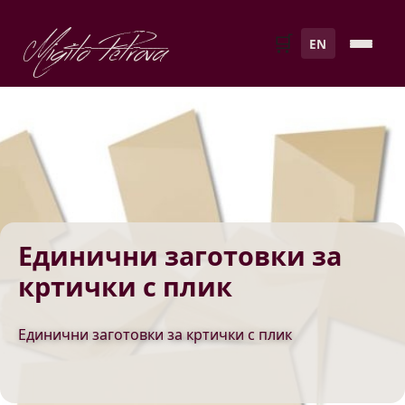
Migito Petrova
🛒
EN
Единични заготовки за
кртички с плик
Единични заготовки за кртички с плик