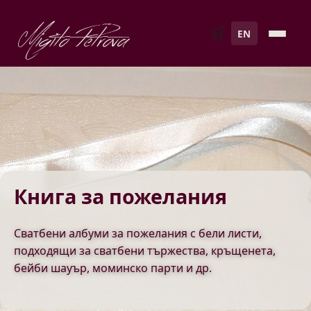
Migito Petrova
🛒
EN
Книга за пожелания
Сватбени албуми за пожелания с бели листи,
подходящи за сватбени тържества, кръщенета,
бейби шауър, моминско парти и др.