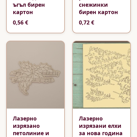
ъгъл бирен
снежинки
картон
бирен картон
0,56 €
0,72 €
Лазерно
Лазерно
изрязано
изрязани елхи
петолиние и
за нова година