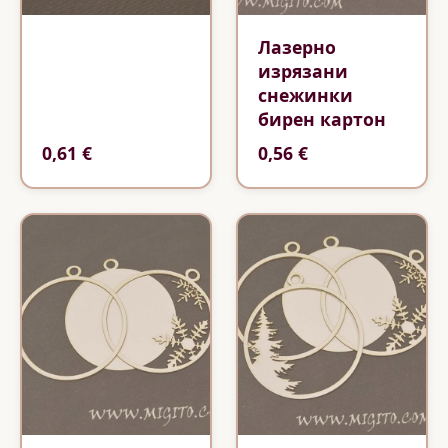
Лазерно
изрязани
снежинки
бирен картон
0,61 €
0,56 €