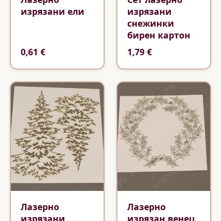
изрязани ели
изрязани
снежинки
бирен картон
0,61 €
1,79 €
Лазерно
Лазерно
изрязани
изрязан венец