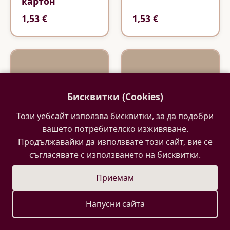
картон
1,53 €
1,53 €
Бисквитки (Cookies)
Този уебсайт използва бисквитки, за да подобри
вашето потребителско изживяване.
Продължавайки да използвате този сайт, вие се
съгласявате с използването на бисквитки.
Приемам
Моето щастие
Честит юбилей
лазерно
Лазерно
изрязан
Напусни сайта
изрязан
елемент бирен
надпис
картон