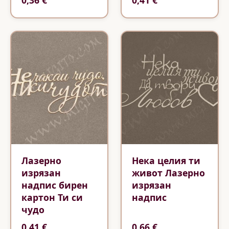
0,36 €
0,41 €
Лазерно
Нека целия ти
изрязан
живот Лазерно
надпис бирен
изрязан
картон Ти си
надпис
чудо
0,41 €
0,66 €