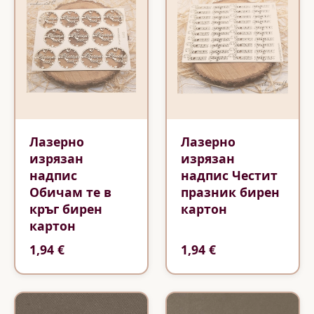
Лазерно
Лазерно
изрязан
изрязан
надпис
надпис Честит
Обичам те в
празник бирен
кръг бирен
картон
картон
1,94 €
1,94 €