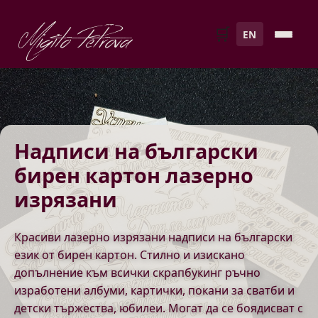
Migito Petrova
🛒
EN
Надписи на български
бирен картон лазерно
изрязани
Красиви лазерно изрязани надписи на български
език от бирен картон. Стилно и изискано
допълнение към всички скрапбукинг ръчно
изработени албуми, картички, покани за сватби и
детски тържества, юбилеи. Могат да се боядисват с