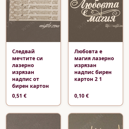
Следвай
Любовта е
мечтите си
магия лазерно
лазерно
изрязан
изрязан
надпис бирен
надпис от
картон 2 1
бирен картон
0,51 €
0,10 €