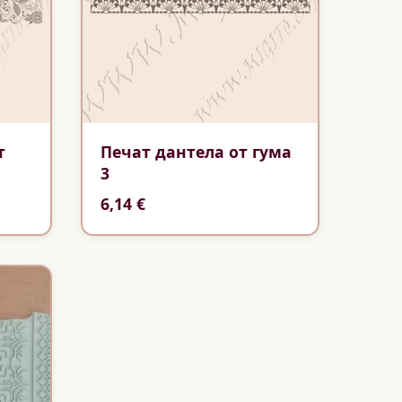
т
Печат дантела от гума
3
6,14 €