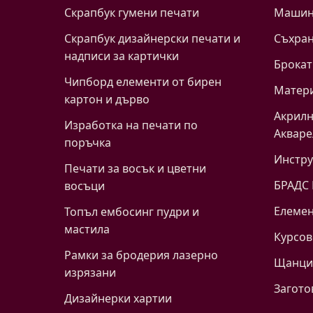
Скрапбук гумени печати
Машинк
Скрапбук дизайнерски печати и
Съхра
надписи за картички
Брокат
Чипборд елементи от бирен
Матери
картон и дърво
Акрилн
Изработка на печати по
Акваре
поръчка
Инстр
Печати за восък и цветни
БРАДС
восъци
Eлемен
Топъл ембосинг пудри и
мастила
Курсов
Рамки за бродерия лазерно
Щанци 
изрязани
Загото
Дизайнерки хартии