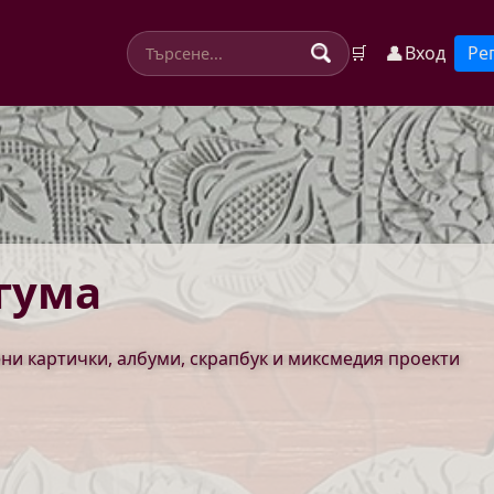
👤
🛒
Вход
Ре
гума
ени картички, албуми, скрапбук и миксмедия проекти