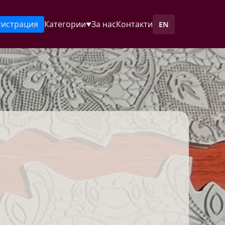
гистрация
Категории
За нас
Контакти
EN
▼