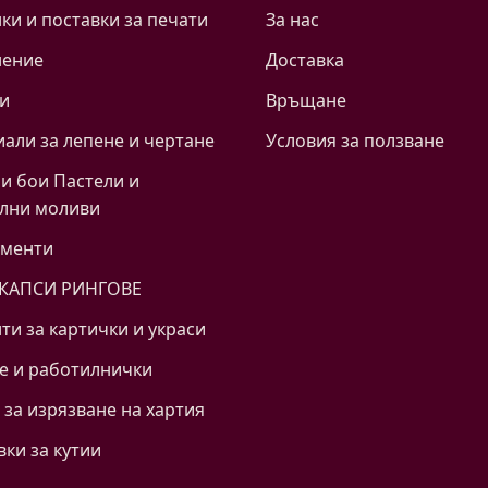
и и поставки за печати
За нас
нение
Доставка
и
Връщане
али за лепене и чертане
Условия за ползване
и бои Пастели и
лни моливи
ументи
 КАПСИ РИНГОВЕ
ти за картички и украси
е и работилнички
за изрязване на хартия
вки за кутии