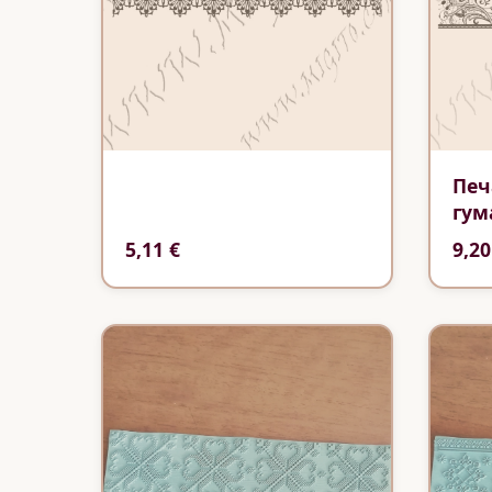
Печ
гум
5,11 €
9,20