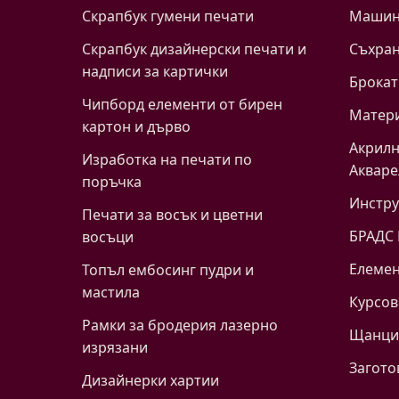
Скрапбук гумени печати
Машинк
Скрапбук дизайнерски печати и
Съхра
надписи за картички
Брокат
Чипборд елементи от бирен
Матери
картон и дърво
Акрилн
Изработка на печати по
Акваре
поръчка
Инстр
Печати за восък и цветни
БРАДС
восъци
Eлемен
Топъл ембосинг пудри и
мастила
Курсов
Рамки за бродерия лазерно
Щанци 
изрязани
Загото
Дизайнерки хартии