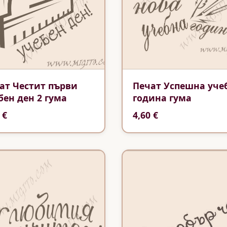
ат Честит първи
Печат Успешна уче
бен ден 2 гума
година гума
 €
4,60 €