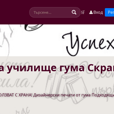
👤
🛒
Вход
Ре
а училище гума Скра
ЛЗВАТ С ХРАНА! Дизайнерски печати от гума Подходящи