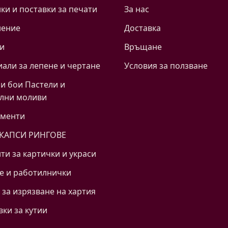
и и поставки за печати
За нас
нение
Доставка
и
Връщане
али за лепене и чертане
Условия за ползване
и бои Пастели и
лни моливи
ументи
 КАПСИ РИНГОВЕ
ти за картички и украси
е и работилнички
за изрязване на хартия
вки за кутии