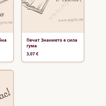
бна
Печат Знанието е сила
гума
3,07 €