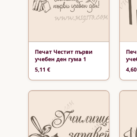
Печат Честит първи
Печ
учебен ден гума 1
уче
5,11 €
4,60