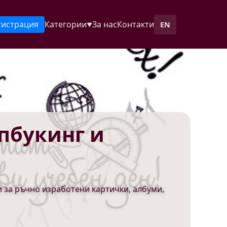
гистрация
Категории
За нас
Контакти
EN
▼
пбукинг и
 за ръчно изработени картички, албуми,