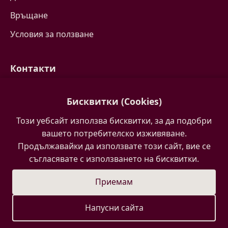
Връщане
Условия за ползване
Контакти
Свържете се с нас
Бисквитки (Cookies)
Често задавани въпроси
Този уебсайт използва бисквитки, за да подобри
Партньори
вашето потребителско изживяване.
Продължавайки да използвате този сайт, вие се
съгласявате с използването на бисквитки.
Приемам
Напусни сайта
Ръчно изработено в България • Migito Petrova © 2026