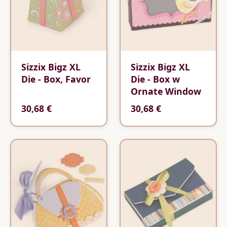
Sizzix Bigz XL
Sizzix Bigz XL
Die - Box, Favor
Die - Box w
Ornate Window
30,68 €
30,68 €