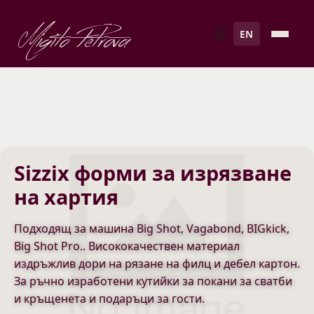
Migito Petrova
🛒
EN
Sizzix форми за изрязване
на хартия
Подходящ за машина Big Shot, Vagabond, BIGkick,
Big Shot Pro.. Висококачествен материал
издръжлив дори на рязане на филц и дебел картон.
За ръчно изработени кутийки за покани за сватби
и кръщенета и подаръци за гости.