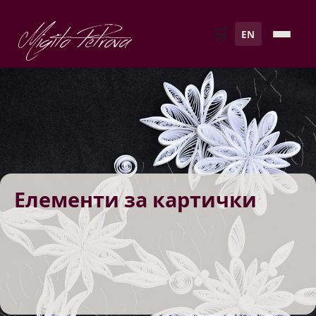
Migito Petrova
🛒
EN
Елементи за картички