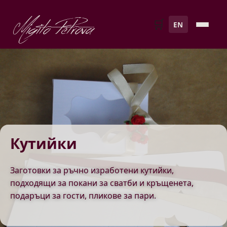
Migito Petrova
🛒
EN
Кутийки
Заготовки за ръчно изработени кутийки,
подходящи за покани за сватби и кръщенета,
подаръци за гости, пликове за пари.